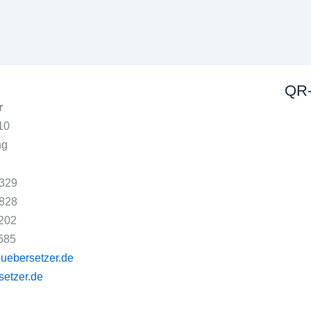
QR-
r
10
ng
0329
9828
202
585
ebersetzer.de
etzer.de