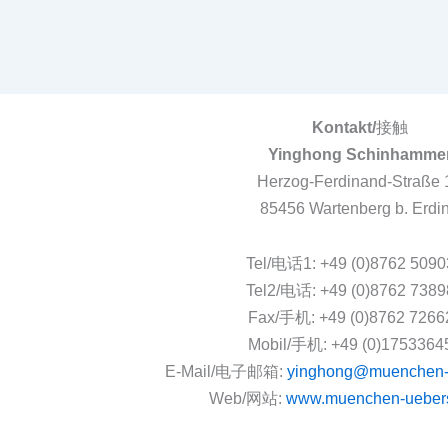
Kontakt/
接触
Yinghong Schinhamme
Herzog-Ferdinand-Straße 
85456 Wartenberg b. Erdi
Tel/电话1: +49 (0)8762 509
Tel2/电话: +49 (0)8762 738
Fax/手机: +49 (0)8762 7266
Mobil/手机: +49 (0)1753364
E-Mail/电子邮箱:
yinghong@muenchen-u
Web/网站:
www.muenchen-uebers